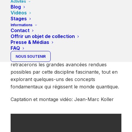
quantique
Activités
Blog
Vidéos
Prof. Nicolas Brunner – UNIGE.
Stages
Informations
La physique quantique a profondément
Contact
bouleversé notre compréhension du monde,
Offrir un objet de collection
Presse & Médias
remettant en question notre perception du réel et
FAQ
ouvrant la voie à une multitude d’innovations
technologiques. Lors de cette présentation, nous
NOUS SOUTENIR
retracerons les grandes avancées rendues
possibles par cette discipline fascinante, tout en
explorant quelques-uns des concepts
fondamentaux qui régissent le monde quantique.
Captation et montage vidéo: Jean-Marc Koller