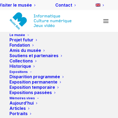
Visiter le musée
Contact
Le musée
Projet futur
Vidéos
Fondation
Amis du musée
Soutiens et partenaires
Collections
Historique
Nuit des musées de
Expositions
Disparition programmée
Lausanne et Pully - 2025
Exposition permanente
Exposition temporaire
Expositions passées
Allumez la lumière!
Mémoires vives
Aujourd’hui
Articles
Quand l’information devient
Portraits