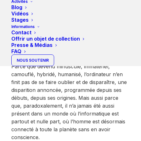
Activités
Disparition programmée
Blog
Vidéos
Stages
Informations
Contact
Pourquoi la disparition de
Offrir un objet de collection
Presse & Médias
l’ordinateur?
FAQ
NOUS SOUTENIR
Parce que devenu minuscule, immatériel,
camouflé, hybridé, humanisé, l’ordinateur n’en
finit pas de se faire oublier et de disparaître, une
disparition annoncée, programmée depuis ses
débuts, depuis ses origines. Mais aussi parce
que, paradoxalement, il n’a jamais été aussi
présent dans un monde où l’informatique est
partout et nulle part, où l’homme est désormais
connecté à toute la planète sans en avoir
conscience.