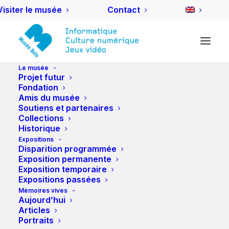
Visiter le musée
Contact
Le musée
Projet futur
Blog
Fondation
Amis du musée
Soutiens et partenaires
Collections
Historique
TOUS
ACTIVITÉS DES AMIS
DIVERS
Expositions
EVÉNEMENTS
NUIT DES MUSÉES
Disparition programmée
PROJETS
ZOOM
Exposition permanente
Exposition temporaire
Expositions passées
Mémoires vives
Aujourd’hui
Articles
Portraits