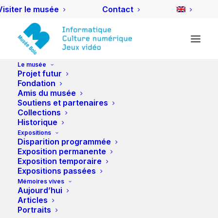
Visiter le musée
Contact
Le musée
Projet futur
Silicon Graphics Octane
Fondation
Amis du musée
Soutiens et partenaires
La workstation des
Collections
Historique
visionnaires
Expositions
Disparition programmée
Exposition permanente
Exposition temporaire
DESIGN & TECHNOLOGIE
Expositions passées
Mémoires vives
Aujourd’hui
Articles
Portraits