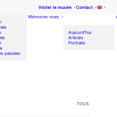
Visiter le musée
Contact
Mémoires vives
n
mée
n
Aujourd’hui
te
Articles
n
Portraits
re
ns passées
TOUS