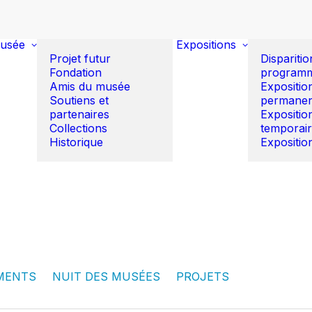
usée
Expositions
Projet futur
Disparitio
Fondation
program
Amis du musée
Expositio
Soutiens et
permanen
partenaires
Expositio
Collections
temporai
Historique
Expositio
MENTS
NUIT DES MUSÉES
PROJETS