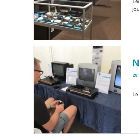
Le
jo
N
28 
Le