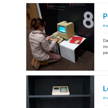
P
8 n
Da
no
pa
L
21 