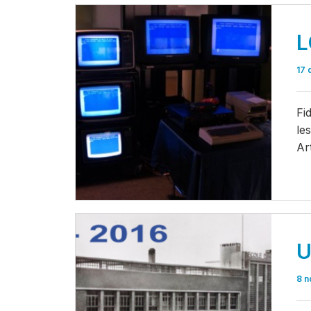
L
17 
Fi
le
Ar
U
8 n