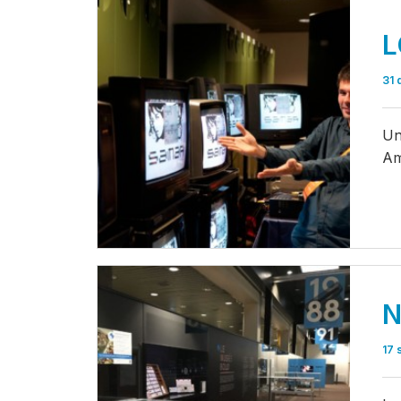
L
31 
Un
Am
N
17 