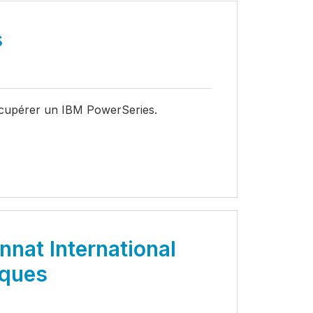
s
récupérer un IBM PowerSeries.
nat International
iques