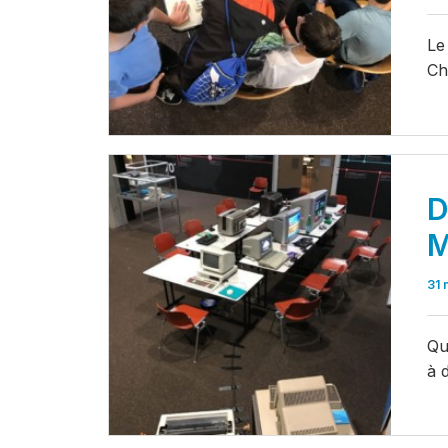
Le
Ch
D
M
31 
Qu
à 