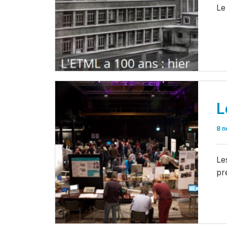
Le
L
8 n
Le
pr