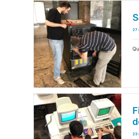
S
27 
Qu
F
d
23 