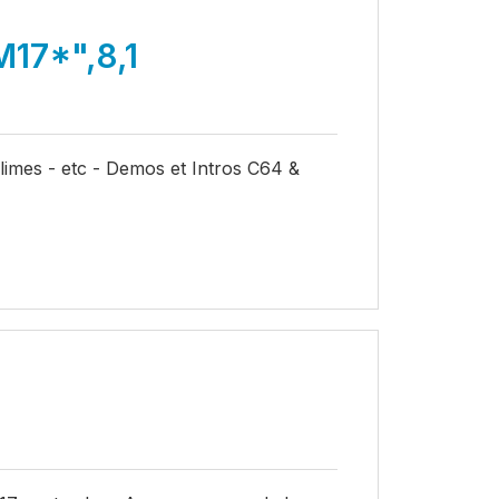
7*",8,1
limes - etc - Demos et Intros C64 &