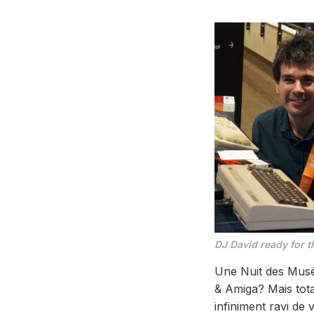
DJ David ready for t
Une Nuit des Musée
& Amiga? Mais tota
infiniment ravi de 