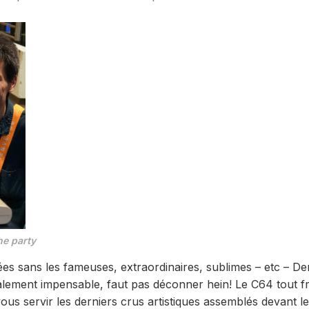
he party
s sans les fameuses, extraordinaires, sublimes – etc – D
lement impensable, faut pas déconner hein! Le C64 tout frét
vous servir les derniers crus artistiques assemblés devant l