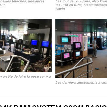
ieilles téloches, une après
Les 3 Joyeux Lurons, also kno
eur
les 3DA en furie, ou simplemen
David
n arrête de faire la pose car y a
Les derniers ajustements avan