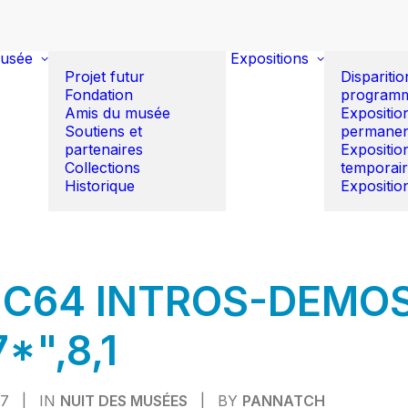
usée
Expositions
Projet futur
Disparitio
Fondation
program
Amis du musée
Expositio
Soutiens et
permanen
partenaires
Expositio
Collections
temporai
Historique
Expositio
"C64 INTROS-DEMO
*",8,1
17
|
IN
NUIT DES MUSÉES
|
BY
PANNATCH