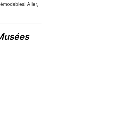
démodables! Aller,
 Musées