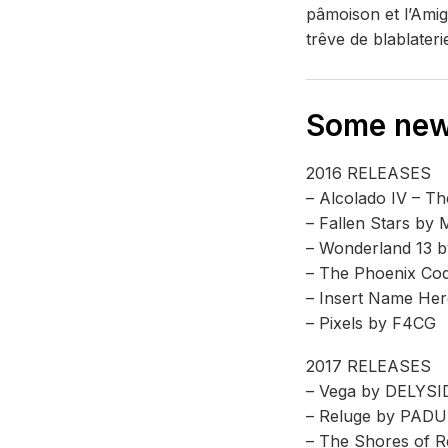
pâmoison et l’Amig
trêve de blablater
Some new
2016 RELEASES
– Alcolado IV – 
– Fallen Stars b
– Wonderland 13
– The Phoenix Co
– Insert Name He
– Pixels by F4CG
2017 RELEASES
– Vega by DELYSI
– Reluge by PAD
– The Shores of R