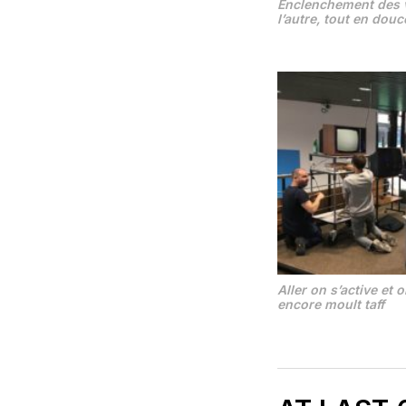
Enclenchement des v
l’autre, tout en douc
Aller on s’active et o
encore moult taff