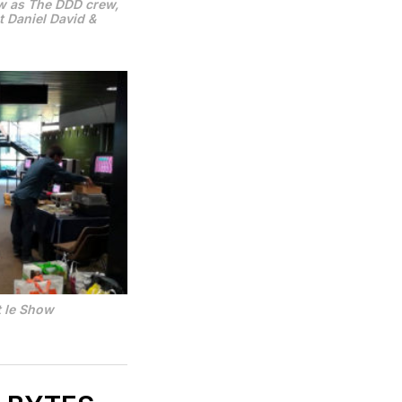
w as The DDD crew,
t Daniel David &
t le Show