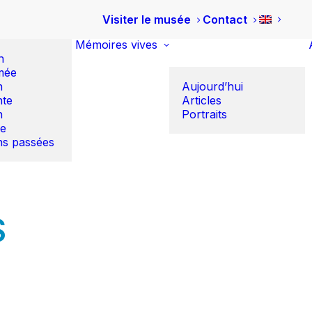
Visiter le musée
Contact
Mémoires vives
n
mée
n
Aujourd’hui
te
Articles
n
Portraits
re
ns passées
S