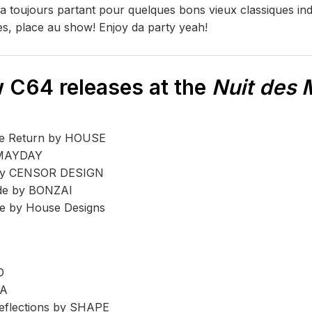
a toujours partant pour quelques bons vieux classiques in
ies, place au show! Enjoy da party yeah!
 C64 releases at the
Nuit des
The Return by HOUSE
y MAYDAY
 by CENSOR DESIGN
de by BONZAI
re by House Designs
D
UA
eflections by SHAPE