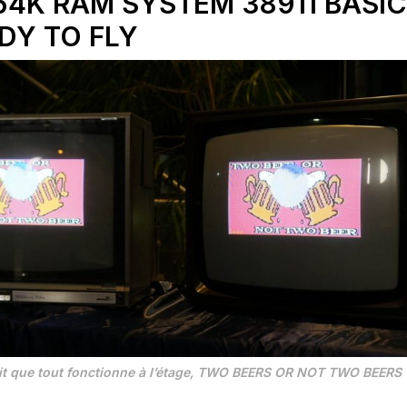
64K RAM SYSTEM 38911 BASI
DY TO FLY
ait que tout fonctionne à l’étage, TWO BEERS OR NOT TWO BEERS