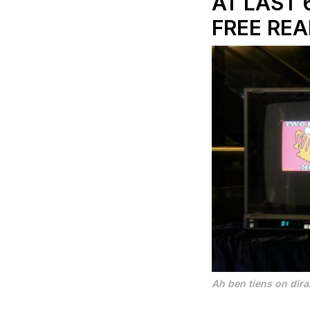
AT LAST 
FREE REA
Ah ben tiens on dir