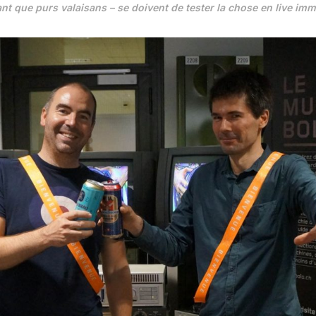
ant que purs valaisans – se doivent de tester la chose en live i