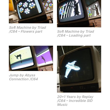
Soft Machine by Triad
/C64 – Flowers part
Soft Machine by Triad
/C64 – Loading part
Jump by Abyss
Connection /C64
20+1 Years by Replay
/C64 – Incredible SID
Music