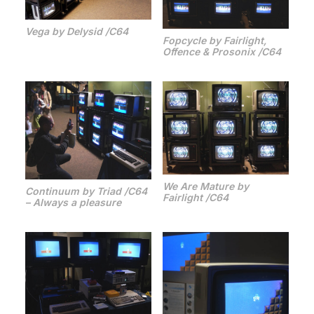
Vega by Delysid /C64
Fopcycle by Fairlight,
Offence & Prosonix /C64
We Are Mature by
Continuum by Triad /C64
Fairlight /C64
– Always a pleasure