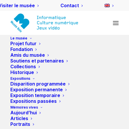
Visiter le musée
Contact
Le musée
Projet futur
Fondation
Amis du musée
LOAD"C64 INTROS-
Soutiens et partenaires
Collections
DEMOS NDM18*",8,1
Historique
Expositions
Disparition programmée
27 DÉCEMBRE 2018
|
IN
NUIT DES MUSÉES
|
BY
PANNATCH
Exposition permanente
Exposition temporaire
Hein? Mais
Expositions passées
encore!?!
Mémoires vives
Ah la la
Aujourd’hui
Articles
c’est pas
Portraits
vrai non