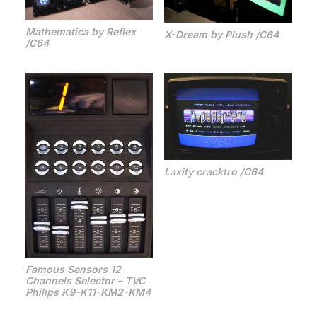
Mathematica by Reflex
X-Dream by Plush /C64
/C64
Laxity cracktro /C64
Famous Sensors 12
Channels Selector – TVC
Philips K9-K11-KM2-KM4