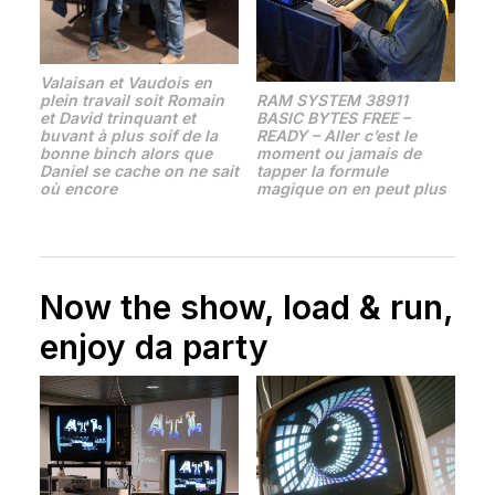
Valaisan et Vaudois en
plein travail soit Romain
RAM SYSTEM 38911
et David trinquant et
BASIC BYTES FREE –
buvant à plus soif de la
READY – Aller c’est le
bonne binch alors que
moment ou jamais de
Daniel se cache on ne sait
tapper la formule
où encore
magique on en peut plus
Now the show, load & run,
enjoy da party