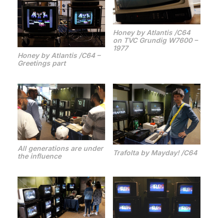
Honey by Atlantis /C64
on TVC Grundig W7600 –
1977
Honey by Atlantis /C64 –
Greetings part
All generations are under
Trafolta by Mayday! /C64
the influence