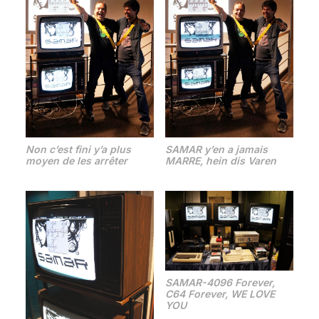
Non c’est fini y’a plus
SAMAR y’en a jamais
moyen de les arrêter
MARRE, hein dis Varen
SAMAR-4096 Forever,
C64 Forever, WE LOVE
YOU