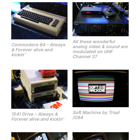
All these wonderful
Commodore 64 – Always
analog video & sound are
& Forever alive and
modulated on UHF
kickin’
Channel 37
Soft Machine by Triad
1541 Drive – Always &
/C64
Forever alive and kickin’