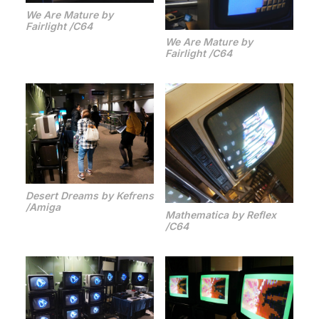
We Are Mature by
Fairlight /C64
We Are Mature by
Fairlight /C64
Desert Dreams by Kefrens
/Amiga
Mathematica by Reflex
/C64