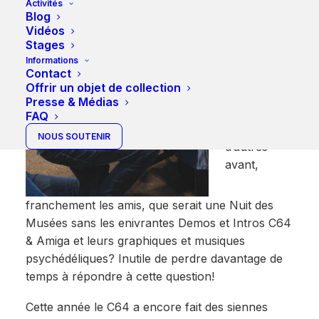
Activités
mais!!!
Blog
Vidéos
Hé oui,
Stages
comme
Informations
Contact
stipulé
Offrir un objet de collection
l’année
Presse & Médias
passée et
FAQ
bien
NOUS SOUTENIR
d’autres
avant,
franchement les amis, que serait une Nuit des
Musées sans les enivrantes Demos et Intros C64
& Amiga et leurs graphiques et musiques
psychédéliques? Inutile de perdre davantage de
temps à répondre à cette question!
Cette année le C64 a encore fait des siennes