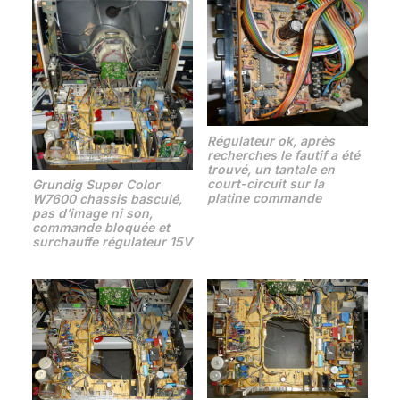
Régulateur ok, après
recherches le fautif a été
trouvé, un tantale en
court-circuit sur la
Grundig Super Color
platine commande
W7600 chassis basculé,
pas d’image ni son,
commande bloquée et
surchauffe régulateur 15V