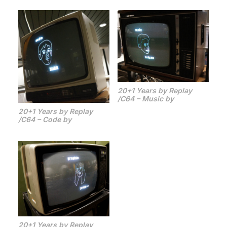
20+1 Years by Replay
/C64 – Music by
20+1 Years by Replay
/C64 – Code by
20+1 Years by Replay