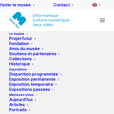
Visiter le musée
Contact
Le musée
Projet futur
Fondation
Amis du musée
Rapport d’avancement du
Soutiens et partenaires
Collections
Musée Bolo – Mai/Juin
Historique
2018
Expositions
Disparition programmée
Exposition permanente
13 JUILLET 2018
|
IN
ACTIVITÉS DES AMIS
|
BY
ROBIN FRANÇOIS
Exposition temporaire
Expositions passées
Bussigny
Mémoires vives
Aujourd’hui
Articles
Portraits
Cela fait de nombreuses années