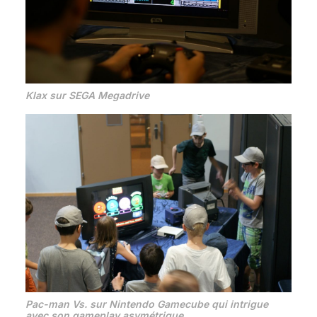
Klax
sur SEGA Megadrive
Pac-man Vs.
sur Nintendo Gamecube qui intrigue
avec son gameplay asymétrique