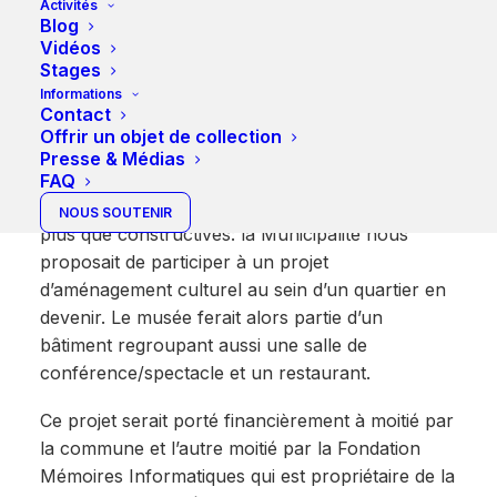
Activités
que nous cherchons à
Blog
professionnaliser le musée et
Vidéos
Stages
posséder de véritables locaux
Informations
pour exposer et entreposer notre
Contact
collection.
Offrir un objet de collection
Presse & Médias
Ces derniers temps, les discussions avec la
FAQ
commune de Bussigny-sur-Lausanne ont été
NOUS SOUTENIR
plus que constructives: la Municipalité nous
proposait de participer à un projet
d’aménagement culturel au sein d’un quartier en
devenir. Le musée ferait alors partie d’un
bâtiment regroupant aussi une salle de
conférence/spectacle et un restaurant.
Ce projet serait porté financièrement à moitié par
la commune et l’autre moitié par la Fondation
Mémoires Informatiques qui est propriétaire de la