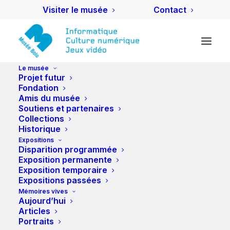
Visiter le musée
Contact
Le musée
Projet futur
Fondation
Amis du musée
Activités des amis
Soutiens et partenaires
Collections
Historique
Expositions
Disparition programmée
Exposition permanente
Exposition temporaire
Expositions passées
Mémoires vives
Aujourd’hui
Articles
Portraits