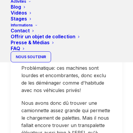
Soirée de déménagement
Activités
Blog
des gros objets chez Bolo
Vidéos
Stages
Ce vendredi 5 août grand
Informations
Contact
déménagement de 3
Offrir un objet de collection
grosses machines de notre
Presse & Médias
local à l'EPFL à notre
FAQ
entrepôt de Chavannes.
NOUS SOUTENIR
Problématique: ces machines sont
lourdes et encombrantes, donc exclu
de les déménager comme d'habitude
avec nos véhicules privés!
Nous avons donc dû trouver une
camionnette assez grande qui permette
le chargement de palettes. Mais il nous
fallait encore trouver un transpalette
élévateur aussi bien à l'EPFL qu'à