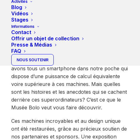
Le Cray X-MP/48, utilisé autrefois au CERN ainsi
Activités
Blog
que le Cray-1S, premier superordinateur Cray
Vidéos
installé en Suisse au Centre de Calcul de l’EPFL,
Stages
ont rejoint le Musée Bolo à côté du Cray-2 et du
Informations
Cray T3D.
Contact
Offrir un objet de collection
Presse & Médias
Ces pièces ont une valeur historique importante
FAQ
en Suisse et dans le monde. Ce sont les ancêtres
de nos micro-ordinateurs. Aujourd’hui, nous
NOUS SOUTENIR
avons tous un smartphone dans notre poche qui
dispose d’une puissance de calcul équivalente
voire supérieure à ces machines. Mais quelles
sont les histoires et les anecdotes qui se cachent
derrière ces superordinateurs? C’est ce que le
Musée Bolo veut vous faire découvrir.
Ces machines incroyables et au design unique
ont été restaurées, grâce au précieux soutien de
nos partenaires et sponsors. Une exposition