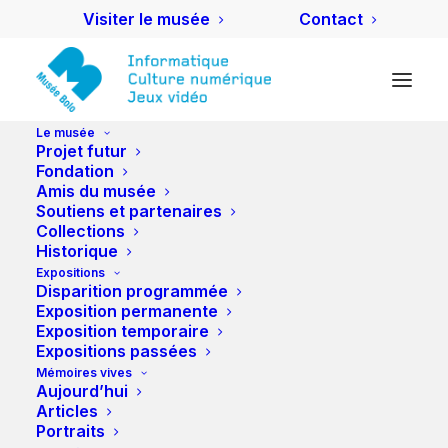
Visiter le musée
Contact
Le musée
Projet futur
Exposition temporaire
Fondation
Amis du musée
Soutiens et partenaires
Collections
Historique
#003
Expositions
Disparition programmée
Seymour Cray, le
Exposition permanente
Exposition temporaire
Superman des
Expositions passées
Mémoires vives
superordinateurs
Aujourd’hui
Articles
Portraits