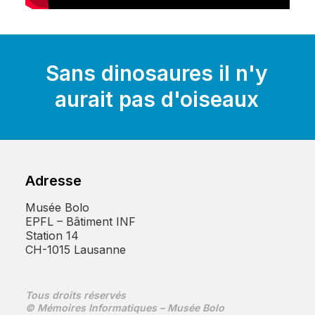
Sans
dinosaures
il
n'y
aurait
pas
d'oiseaux
Adresse
Musée Bolo
EPFL – Bâtiment INF
Station 14
CH-1015 Lausanne
Tous droits réservés
© Mémoires Informatiques – Musée Bolo