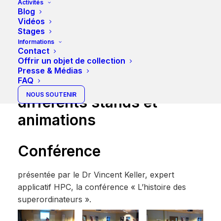
journée et de la nuit. Les
Activités
Blog
premières visites ont débuté à
Vidéos
14h00 et les dernières à minuit.
Stages
Au total, nous comptabilisons
Informations
Contact
plus de 840 visiteurs, un record!
Offrir un objet de collection
Presse & Médias
FAQ
Présentation des
NOUS SOUTENIR
différents stands et
animations
Conférence
présentée par le Dr Vincent Keller, expert
applicatif HPC, la conférence « L’histoire des
superordinateurs ».