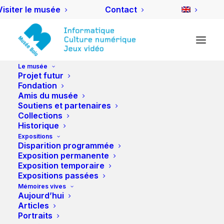
Visiter le musée
Contact
Le musée
Projet futur
Fondation
Amis du musée
NdM 2013 : Jour J
Soutiens et partenaires
Collections
Historique
25 SEPTEMBRE 2013
|
IN
NUIT DES MUSÉES
|
BY
DLUTHI
Expositions
Disparition programmée
Pour sa neuvième participation à
Exposition permanente
l’événement, l’équipe de l’aBCM
Exposition temporaire
s’est levée à l’aube pour préparer
Expositions passées
Mémoires vives
les différents stands et les
Aujourd’hui
animations qui accompagneront
Articles
les visiteurs tout au long de la
Portraits