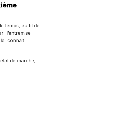
ixième
e temps, au fil de
ar l’entremise
 le connait
état de marche,