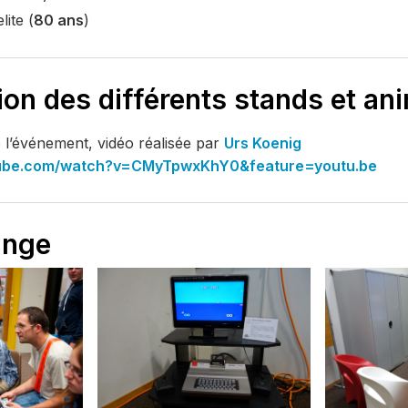
ite (
80 ans
)
ion des différents stands et an
 l’événement, vidéo réalisée par
Urs Koenig
tube.com/watch?v=CMyTpwxKhY0&feature=youtu.be
unge