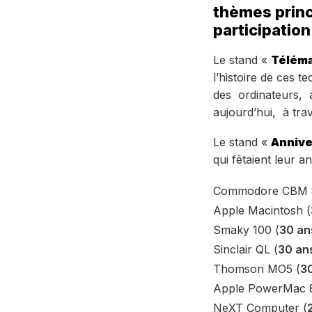
thèmes princ
participation
Le stand «
Téléma
l’histoire de ces
des ordinateurs, 
aujourd’hui, à tra
Le stand «
Annive
qui fêtaient leur a
Commodore CBM 
Apple Macintosh (
Smaky 100 (
30 an
Sinclair QL (
30 an
Thomson MO5 (
3
Apple PowerMac 
NeXT Computer (