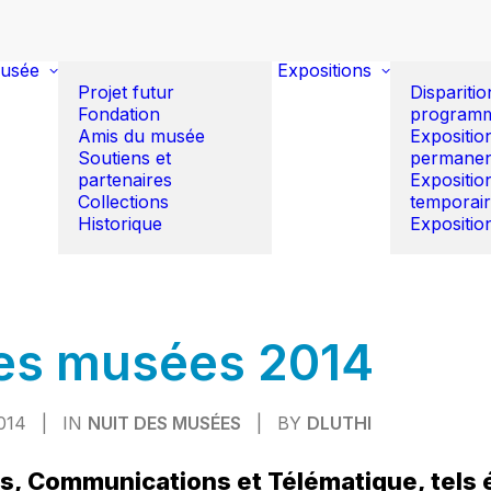
usée
Expositions
Projet futur
Disparitio
Fondation
program
Amis du musée
Expositio
Soutiens et
permanen
partenaires
Expositio
Collections
temporai
Historique
Expositio
des musées 2014
014
|
IN
NUIT DES MUSÉES
|
BY
DLUTHI
s, Communications et Télématique, tels é