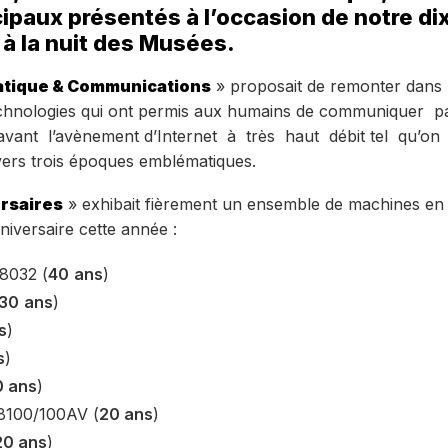
ipaux présentés à l’occasion de notre d
 à la nuit des Musées.
tique & Communications
» proposait de remonter dans l
 technologies qui ont permis aux humains de communiquer p
avant l’avènement d’Internet à très haut débit tel qu’on
vers trois époques emblématiques.
rsaires
» exhibait fièrement un ensemble de machines en 
nniversaire cette année :
8032 (
40
ans
)
30
ans
)
s
)
s
)
0 ans
)
8100/100AV (
20 ans
)
20 ans
)