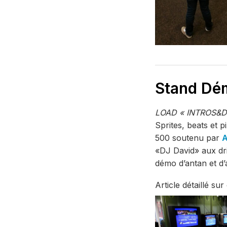
Stand Dé
LOAD « INTROS&D
Sprites, beats et 
500 soutenu par
«DJ David» aux dri
démo d’antan et d’a
Article détaillé su