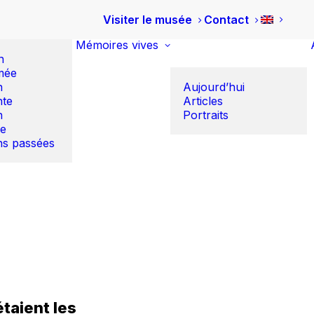
Visiter le musée
Contact
Mémoires vives
n
mée
n
Aujourd’hui
te
Articles
n
Portraits
re
ns passées
taient les