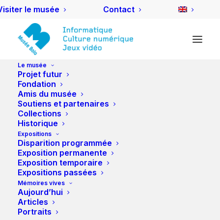
Visiter le musée
Contact
Le musée
Projet futur
Installation montage local stockage
Fondation
Amis du musée
Accueil
Installation montage local stockage
Soutiens et partenaires
Installation montage local stockage
Collections
Historique
Expositions
Disparition programmée
Exposition permanente
Exposition temporaire
Installation montage local
Expositions passées
Mémoires vives
stockage
Aujourd’hui
Articles
Portraits
24 MAI 2015
|
BY
DLUTHI