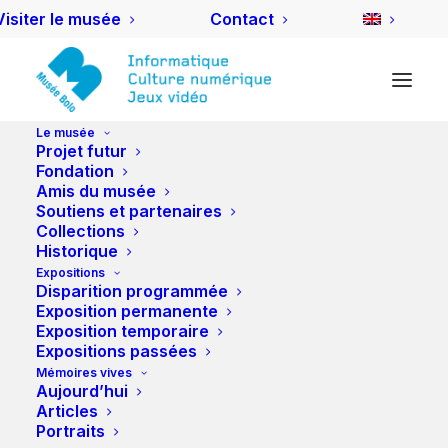
Visiter le musée
Contact
Le musée
Projet futur
Blog
Fondation
Amis du musée
Soutiens et partenaires
Collections
Historique
TOUS
ACTIVITÉS DES AMIS
DIVERS
Expositions
EVÉNEMENTS
NUIT DES MUSÉES
Disparition programmée
PROJETS
ZOOM
Exposition permanente
Exposition temporaire
Expositions passées
Mémoires vives
Aujourd’hui
Articles
Portraits